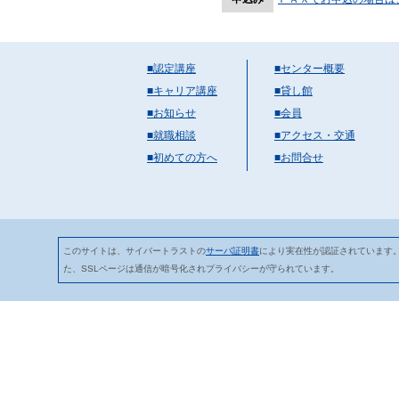
■認定講座
■センター概要
■キャリア講座
■貸し館
■お知らせ
■会員
■就職相談
■アクセス・交通
■初めての方へ
■お問合せ
このサイトは、サイバートラストの
サーバ証明書
により実在性が認証されています
た、SSLページは通信が暗号化されプライバシーが守られています。