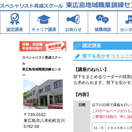
認定講座
キャリア講座
お知らせ
就職相談
セン
認定講座
部下を生かすコミュニ
スペシャリスト育成スクー
ル
【講座のねらい】
東広島地域職業訓練センタ
ー
部下をまとめるリーダーの役割
も求められます。部下を生かす
【内容】
日程
以下の日程で講義を行い
このホームページからも
〒739-0152
ご希望の日程の「申し込
東広島市八本松町吉川
5782-58
11－①
２０２６年１１月