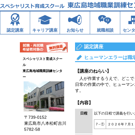
認定講座
キャリア講座
お知らせ
就職相談
セン
認定講座
ヒューマンエラーは職
スペシャリスト育成スクー
ル
【講座のねらい】
東広島地域職業訓練センタ
ー
人が作業するうえで、どこで
日常の作業の中で、ヒューマン
す。
【内容】
日程
以下の日程で講義を行い
〒739-0152
東広島市八本松町吉川
7－①
２０２６年７月１
5782-58