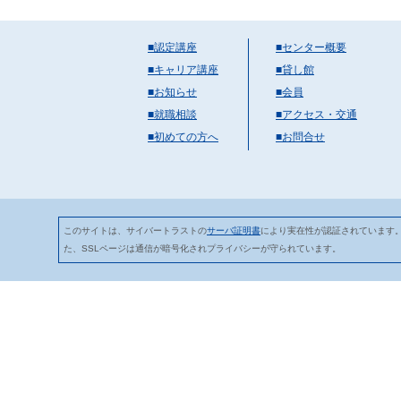
■認定講座
■センター概要
■キャリア講座
■貸し館
■お知らせ
■会員
■就職相談
■アクセス・交通
■初めての方へ
■お問合せ
このサイトは、サイバートラストの
サーバ証明書
により実在性が認証されています
た、SSLページは通信が暗号化されプライバシーが守られています。