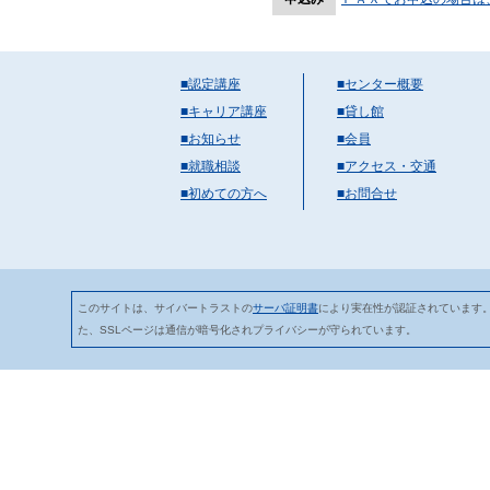
■認定講座
■センター概要
■キャリア講座
■貸し館
■お知らせ
■会員
■就職相談
■アクセス・交通
■初めての方へ
■お問合せ
このサイトは、サイバートラストの
サーバ証明書
により実在性が認証されています
た、SSLページは通信が暗号化されプライバシーが守られています。