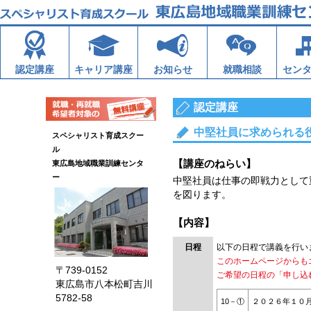
認定講座
キャリア講座
お知らせ
就職相談
セン
認定講座
中堅社員に求められる
スペシャリスト育成スクー
ル
【講座のねらい】
東広島地域職業訓練センタ
ー
中堅社員は仕事の即戦力として
を図ります。
【内容】
日程
以下の日程で講義を行い
このホームページからも
〒739-0152
ご希望の日程の「申し込
東広島市八本松町吉川
5782-58
10－①
２０２６年１０