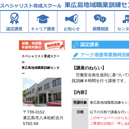
認定講座
キャリア講座
お知らせ
就職相談
セン
認定講座
アーク溶接等業務特別
スペシャリスト育成スクー
ル
【講座のねらい】
東広島地域職業訓練センタ
ー
労働安全衛生規則に基づいて行
技訓練８時間を行う講座です。
【内容】
受講対象
東広島地域職業訓練セン
〒739-0152
日程
以下の日程で講義を行い
東広島市八本松町吉川
このホームページからも
5782-58
ご希望の日程の「申し込