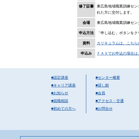
修了証書
東広島地域職業訓練セン
れた方に交付します。
会場
東広島地域職業訓練セン
申込方法
「申し込む」ボタンをク
資料
カリキュラムは、こちら
申込み
ＦＡＸでお申込の場合は
■認定講座
■センター概要
■キャリア講座
■貸し館
■お知らせ
■会員
■就職相談
■アクセス・交通
■初めての方へ
■お問合せ