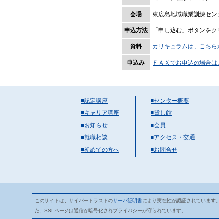
会場
東広島地域職業訓練セン
申込方法
「申し込む」ボタンをク
資料
カリキュラムは、こちら
申込み
ＦＡＸでお申込の場合は
■認定講座
■センター概要
■キャリア講座
■貸し館
■お知らせ
■会員
■就職相談
■アクセス・交通
■初めての方へ
■お問合せ
このサイトは、サイバートラストの
サーバ証明書
により実在性が認証されています
た、SSLページは通信が暗号化されプライバシーが守られています。