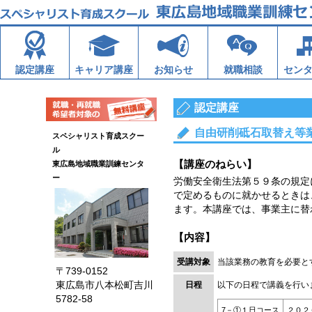
認定講座
キャリア講座
お知らせ
就職相談
セン
認定講座
自由研削砥石取替え等
スペシャリスト育成スクー
ル
【講座のねらい】
東広島地域職業訓練センタ
ー
労働安全衛生法第５９条の規定
で定めるものに就かせるときは
ます。本講座では、事業主に替
【内容】
受講対象
当該業務の教育を必要と
〒739-0152
東広島市八本松町吉川
日程
以下の日程で講義を行い
5782-58
7－①１日コース
２０２