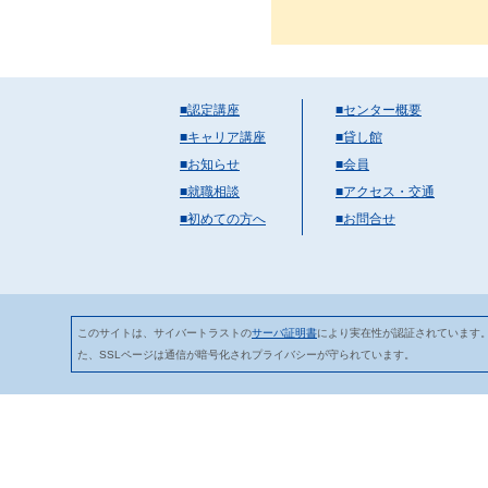
■認定講座
■センター概要
■キャリア講座
■貸し館
■お知らせ
■会員
■就職相談
■アクセス・交通
■初めての方へ
■お問合せ
このサイトは、サイバートラストの
サーバ証明書
により実在性が認証されています
た、SSLページは通信が暗号化されプライバシーが守られています。