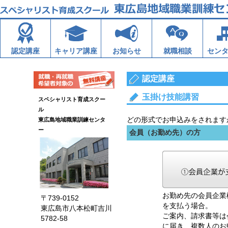
認定講座
キャリア講座
お知らせ
就職相談
セン
認定講座
玉掛け技能講習
スペシャリスト育成スクー
ル
どの形式でお申込みをされます
東広島地域職業訓練センタ
ー
会員（お勤め先）の方
お勤め先の会員企業
〒739-0152
を支払う場合。
東広島市八本松町吉川
ご案内、請求書等は
5782-58
に届き、複数人のお