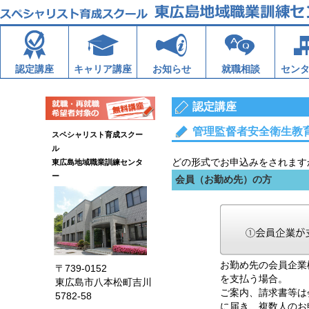
認定講座
キャリア講座
お知らせ
就職相談
セン
認定講座
管理監督者安全衛生教
スペシャリスト育成スクー
ル
どの形式でお申込みをされます
東広島地域職業訓練センタ
ー
会員（お勤め先）の方
お勤め先の会員企業
〒739-0152
を支払う場合。
東広島市八本松町吉川
ご案内、請求書等は
5782-58
に届き、複数人のお