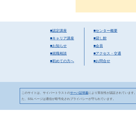
■認定講座
■センター概要
■キャリア講座
■貸し館
■お知らせ
■会員
■就職相談
■アクセス・交通
■初めての方へ
■お問合せ
このサイトは、サイバートラストの
サーバ証明書
により実在性が認証されています
た、SSLページは通信が暗号化されプライバシーが守られています。