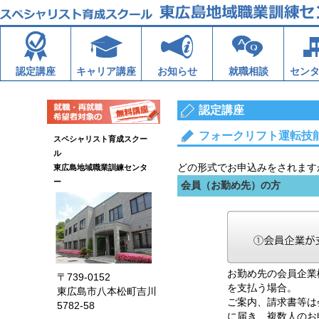
認定講座
キャリア講座
お知らせ
就職相談
セン
認定講座
フォークリフト運転技
スペシャリスト育成スクー
ル
どの形式でお申込みをされます
東広島地域職業訓練センタ
ー
会員（お勤め先）の方
お勤め先の会員企業
〒739-0152
を支払う場合。
東広島市八本松町吉川
ご案内、請求書等は
5782-58
に届き、複数人のお