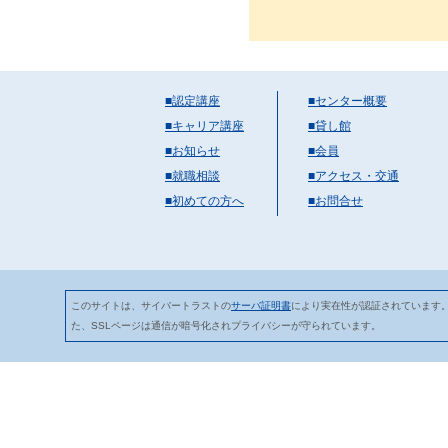
■認定講座
■センター概要
■キャリア講座
■貸し館
■お知らせ
■会員
■就職相談
■アクセス・交通
■初めての方へ
■お問合せ
このサイトは、サイバートラストの
サーバ証明書
により実在性が認証されています
た、SSLページは通信が暗号化されプライバシーが守られています。