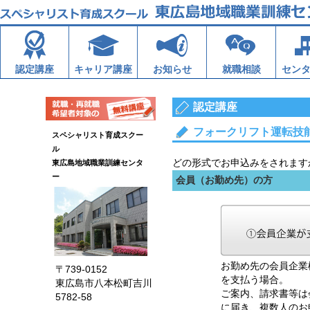
認定講座
キャリア講座
お知らせ
就職相談
セン
認定講座
フォークリフト運転技
スペシャリスト育成スクー
ル
どの形式でお申込みをされます
東広島地域職業訓練センタ
ー
会員（お勤め先）の方
お勤め先の会員企業
〒739-0152
を支払う場合。
東広島市八本松町吉川
ご案内、請求書等は
5782-58
に届き、複数人のお