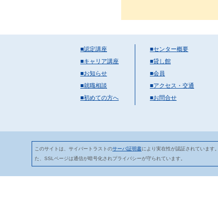
■認定講座
■センター概要
■キャリア講座
■貸し館
■お知らせ
■会員
■就職相談
■アクセス・交通
■初めての方へ
■お問合せ
このサイトは、サイバートラストの
サーバ証明書
により実在性が認証されています
た、SSLページは通信が暗号化されプライバシーが守られています。